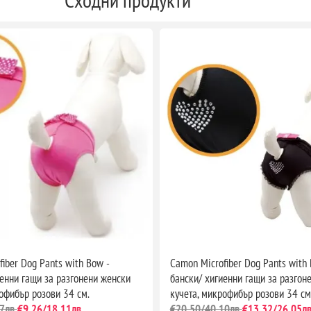
iber Dog Pants with Bow -
Camon Microfiber Dog Pants with 
иенни гащи за разгонени женски
бански/ хигиенни гащи за разгон
офибър розови 34 см.
кучета, микрофибър розови 34 см
7лв.
€9,26/18,11лв.
€20,50/40,10лв.
€13,32/26,05лв