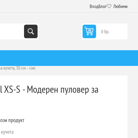
Вход
Блог
Любими
0 бр.
 кучета, 30 см. - син
ul XS-S - Модерен пуловер за
този продукт
 кучета