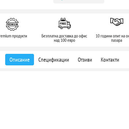
remium продукти
Безплатна доставка до офис
10 години опит на о
над 100 евро
пазара
Описание
Спецификации
Отзиви
Контакти