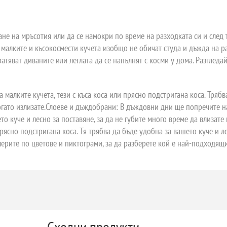
ане на мръсотия или да се намокри по време на разходката си и след
малките и късокосмести кучета изобщо не обичат студа и дъжда на ра
атяват диваните или леглата да се напълнят с косми у дома. Разгледай
малките кучета, тези с къса коса или прясно подстригана коса. Трябва
когато излизате.Слоеве и дъждобрани: В дъждовни дни ще попречите на
то куче и лесно за поставяне, за да не губите много време да влизате
прясно подстригана коса. Тя трябва да бъде удобна за вашето куче и л
змерите по цветове и пиктограми, за да разберете кой е най-подходящи
Сходни продукти