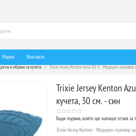
Марки
Контакти
рехи и обувки за кучета
Trixie Jersey Kenton Azul XS-S - Модерен пуловер за
Trixie Jersey Kenton Az
кучета, 30 см. - син
Бъди първия, който ще напише отзив за 
Trixie Jersey Kenton - Модерен пуловер за