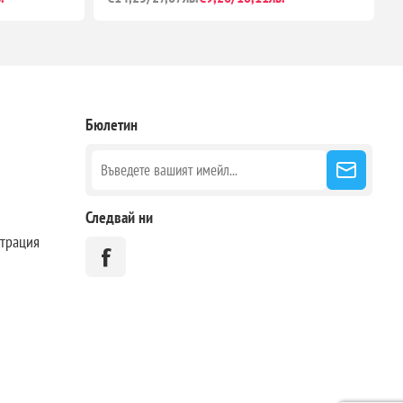
Бюлетин
Следвай ни
страция