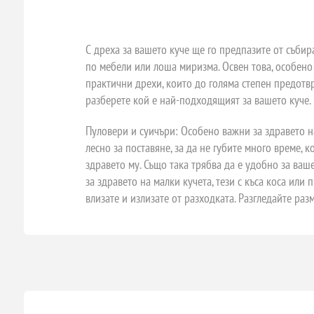
С дреха за вашето куче ще го предпазите от събир
по мебели или лоша миризма. Освен това, особено 
практични дрехи, които до голяма степен предотвр
разберете кой е най-подходящият за вашето куче.
Пуловери и суичъри: Особено важни за здравето на 
лесно за поставяне, за да не губите много време, 
здравето му. Също така трябва да е удобно за ваше
за здравето на малки кучета, тези с къса коса или 
влизате и излизате от разходката. Разгледайте ра