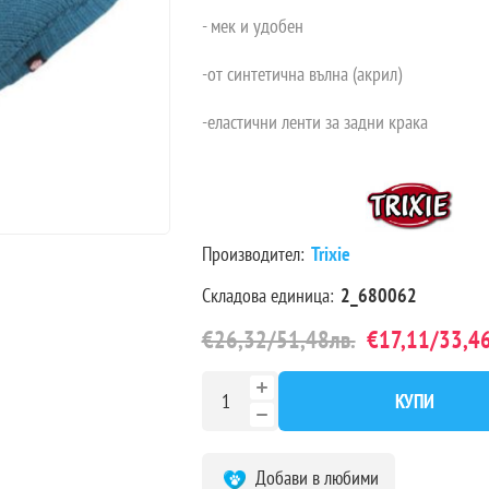
- мек и удобен
-от синтетична вълна (акрил)
-еластични ленти за задни крака
Производител:
Trixie
Складова единица:
2_680062
€26,32/51,48лв.
€17,11/33,46
КУПИ
Добави в любими