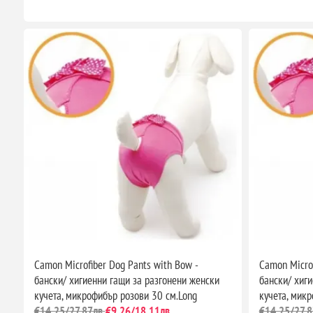
Camon Microfiber Dog Pants with Bow -
Camon Microf
бански/ хигиенни гащи за разгонени женски
бански/ хиг
кучета, микрофибър розови 30 см.Long
кучета, микр
€14,25/27,87лв.
€9,26/18,11лв.
€14,25/27,8