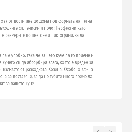
 това от достигане до дома под формата на петна
зходките си. Тениски и поло: Перфектни като
те размерите по цветове и пиктограми, за да
 да е удобно, така че вашето куче да го приеме и
 кучето си да абсорбира влага, която е вреден за
 и излизате от разходката. Козина: Особено важна
есна за поставяне, за да не губите много време да
ят за вашето куче.