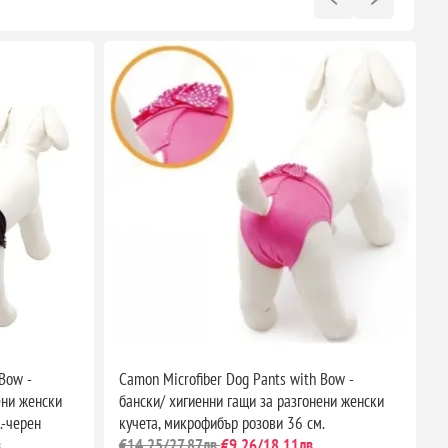
Bow -
Camon Microfiber Dog Pants with Bow -
C
ени женски
бански/ хигиенни гащи за разгонени женски
б
.-черен
кучета, микрофибър розови 36 см.
к
.
€14,25/27,87лв.
€9,26/18,11лв.
€