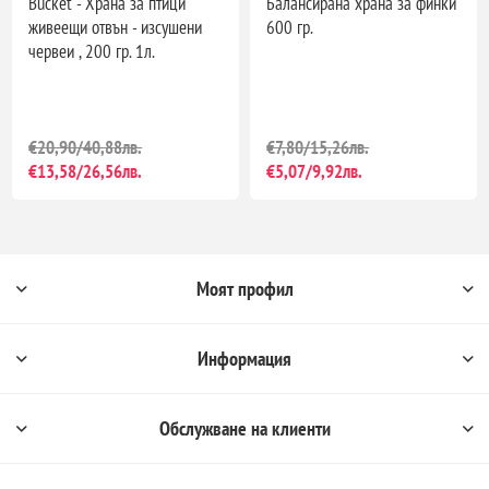
Bucket - Храна за птици
Балансирана храна за финки
живеещи отвън - изсушени
600 гр.
червеи , 200 гр. 1л.
€20,90/40,88лв.
€7,80/15,26лв.
€13,58/26,56лв.
€5,07/9,92лв.
Моят профил
Информация
Обслужване на клиенти