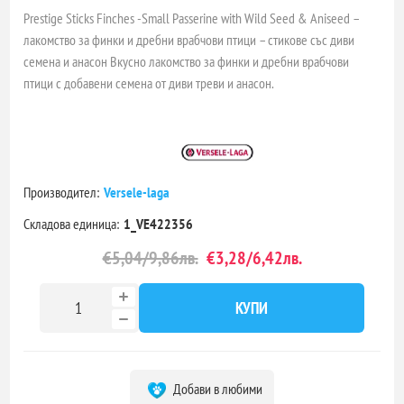
Prestige Sticks Finches -Small Passerine with Wild Seed & Aniseed –
лакомство за финки и дребни врабчови птици – стикове със диви
семена и анасон Вкусно лакомство за финки и дребни врабчови
птици с добавени семена от диви треви и анасон.
Производител:
Versele-laga
Складова единица:
1_VE422356
€5,04/9,86лв.
€3,28/6,42лв.
КУПИ
Добави в любими