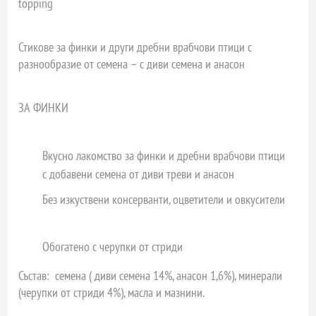
topping
Стикове за финки и други дребни врабчови птици с
разнообразие от семена – с диви семена и анасон
ЗА ФИНКИ
Вкусно лакомство за финки и дребни врабчови птици
с
добавени семена от диви треви и анасон
Без изкуствени консерванти, оцветители и овкусители
Обогатено с
черупки от стриди
Състав:
семена ( диви семена 14%, анасон 1,6%), минерали
(черупки от стриди 4%), масла и мазнини.