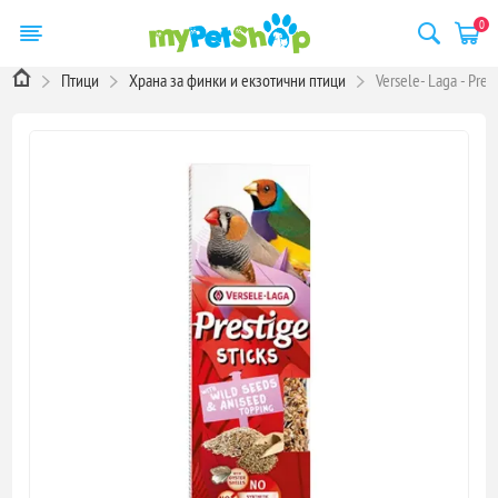
0
Птици
Храна за финки и екзотични птици
Versele- Laga - Pre