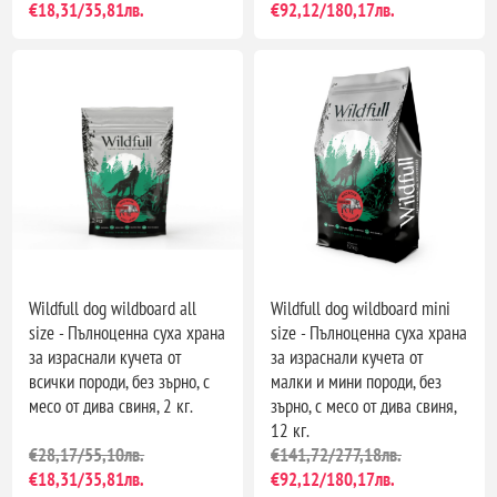
€18,31/35,81лв.
€92,12/180,17лв.
Wildfull dog wildboard all
Wildfull dog wildboard mini
size - Пълноценна суха храна
size - Пълноценна суха храна
за израснали кучета от
за израснали кучета от
всички породи, без зърно, с
малки и мини породи, без
месо от дива свиня, 2 кг.
зърно, с месо от дива свиня,
12 кг.
€28,17/55,10лв.
€141,72/277,18лв.
€18,31/35,81лв.
€92,12/180,17лв.