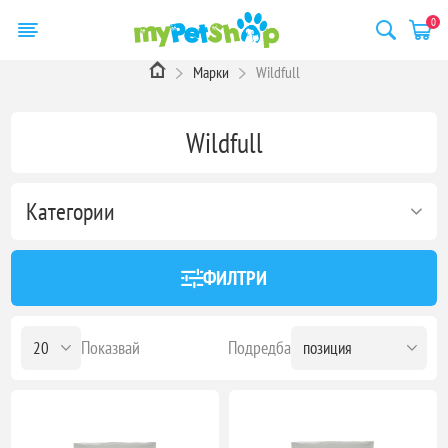
0
Марки
Wildfull
Wildfull
Категории
ФИЛТРИ
Показвай
Подредба