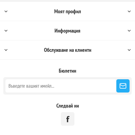
Моят профил
Информация
Обслужване на клиенти
Бюлетин
Следвай ни