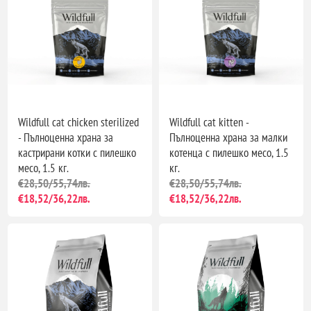
Wildfull cat chicken sterilized
Wildfull cat kitten -
- Пълноценна храна за
Пълноценна храна за малки
кастрирани котки с пилешко
котенца с пилешко месо, 1.5
месо, 1.5 кг.
кг.
€28,50/55,74лв.
€28,50/55,74лв.
€18,52/36,22лв.
€18,52/36,22лв.