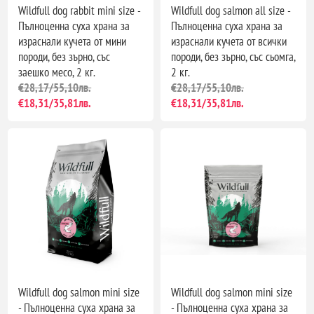
Wildfull dog rabbit mini size -
Wildfull dog salmon all size -
Пълноценна суха храна за
Пълноценна суха храна за
израснали кучета от мини
израснали кучета от всички
породи, без зърно, със
породи, без зърно, със сьомга,
заешко месо, 2 кг.
2 кг.
€28,17/55,10лв.
€28,17/55,10лв.
€18,31/35,81лв.
€18,31/35,81лв.
Wildfull dog salmon mini size
Wildfull dog salmon mini size
- Пълноценна суха храна за
- Пълноценна суха храна за