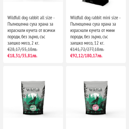
Wildfull dog rabbit all size -
Wildfull dog rabbit mini size -
Пълноценна суха храна за
Пълноценна суха храна за
израснали кучета от всички
израснали кучета от мини
породи, без зърно, със
породи, без зърно, със
заешко месо, 2 кг.
заешко месо, 12 кг.
€28,17/55,10лв.
€141,72/277,18лв.
€18,31/35,81лв.
€92,12/180,17лв.