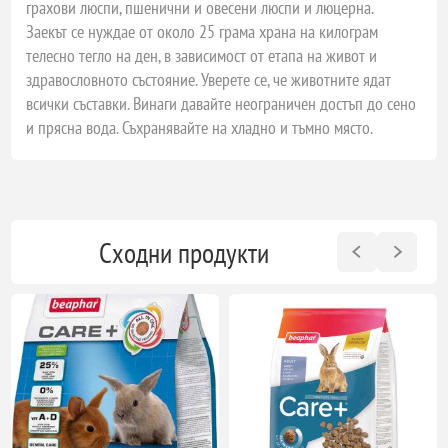
грахови люспи, пшенични и овесени люспи и люцерна.
Заекът се нуждае от около 25 грама храна на килограм
телесно тегло на ден, в зависимост от етапа на живот и
здравословното състояние. Уверете се, че животните ядат
всички съставки. Винаги давайте неограничен достъп до сено
и прясна вода. Съхранявайте на хладно и тъмно място.
Сходни продукти