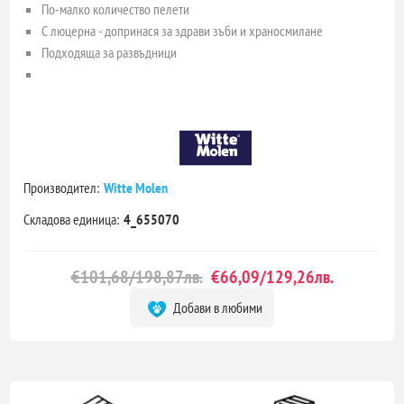
По-малко количество пелети
С люцерна
- допринася за здрави зъби и храносмилане
Подходяща за развъдници
Производител:
Witte Molen
Складова единица:
4_655070
€101,68/198,87лв.
€66,09/129,26лв.
Добави в любими