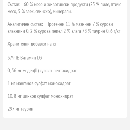
Състав: 60 % месо и животински продукти (25 % пиле, птиче
месо, 5 % заек, свинско), минерали.
Аналитичен състав: Протеини 11 % мазнини 7 % сурови
влакнини 0, 2 % сурова пепел 2 % влага 78 % таурин 0, 6 г/кг
Хранителни добавки на кг
379 IE Витамин D3
0, 56 мг меден(II) сулфат пентахидрат
1 мг манганов сулфат монохидрат
10, 8 мг цинков сулфат монохидрат
297 мг таурин