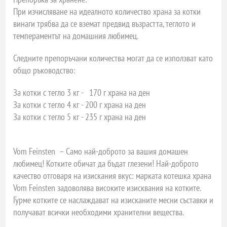
При изчисляване на идеалното количество храна за котки
винаги трябва да се вземат предвид възрастта, теглото и
темпераментът на домашния любимец.
Следните препоръчани количества могат да се използват като
общо ръководство:
За котки с тегло 3 кг - 170 г храна на ден
За котки с тегло 4 кг - 200 г храна на ден
За котки с тегло 5 кг - 235 г храна на ден
Vom Feinsten – Само най-доброто за вашия домашен
любимец! Котките обичат да бъдат глезени! Най-доброто
качество отговаря на изискания вкус: марката котешка храна
Vom Feinsten задоволява високите изисквания на котките.
Гурме котките се наслаждават на изисканите месни съставки и
получават всички необходими хранителни вещества.