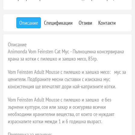
Описание
Спецификации
Отзиви
Контакти
Описание
Animonda Vom Feinsten Cat Мус - Пълноценна консервирана
храна за котки с пилешко и заешко месо, 85гр.
Vom Feinsten Adult Mousse с пилешко и заешко месо: мус за
ценители. Подбраните месни съставки с изискана мус
консистенция ще впечатлят дори най-капризните котки.
Vom Feinsten Adult Mousse с пилешко и заешко е без
зърнени култури, соя или захар и осигурява всички
необходими хранителни вещества, от които се нуждаят
израсналите котки межди 1 и 6 годишна възраст.
Препоръка за хранене: