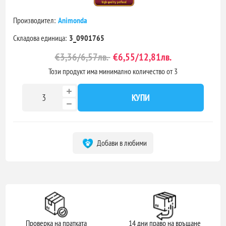
Производител:
Animonda
Складова единица:
3_0901765
€3,36/6,57лв.
€6,55/12,81лв.
Този продукт има минимално количество от 3
КУПИ
Добави в любими
Проверка на пратката
14 дни право на връщане