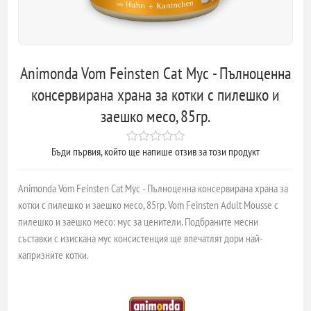
Animonda Vom Feinsten Cat Мус - Пълноценна
консервирана храна за котки с пилешко и
заешко месо, 85гр.
Бъди първия, който ще напише отзив за този продукт
Animonda Vom Feinsten Cat Мус - Пълноценна консервирана храна за
котки с пилешко и заешко месо, 85гр. Vom Feinsten Adult Mousse с
пилешко и заешко месо: мус за ценители. Подбраните месни
съставки с изискана мус консистенция ще впечатлят дори най-
капризните котки.