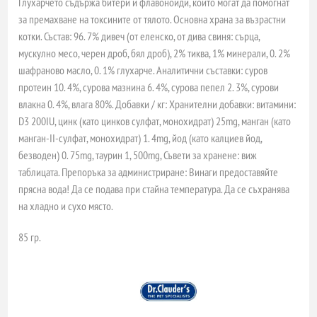
Глухарчето съдържа битери и флавоноиди, които могат да помогнат
за премахване на токсините от тялото. Основна храна за възрастни
котки. Състав: 96. 7% дивеч (от еленско, от дива свиня: сърца,
мускулно месо, черен дроб, бял дроб), 2% тиква, 1% минерали, 0. 2%
шафраново масло, 0. 1% глухарче. Аналитични съставки: суров
протеин 10. 4%, сурова мазнина 6. 4%, сурова пепел 2. 3%, сурови
влакна 0. 4%, влага 80%. Добавки / кг: Хранителни добавки: витамини:
D3 200IU, цинк (като цинков сулфат, монохидрат) 25mg, манган (като
манган-II-сулфат, монохидрат) 1. 4mg, йод (като калциев йод,
безводен) 0. 75mg, таурин 1, 500mg, Съвети за хранене: виж
таблицата. Препоръка за администриране: Винаги предоставяйте
прясна вода! Да се подава при стайна температура. Да се съхранява
на хладно и сухо място.
85 гр.