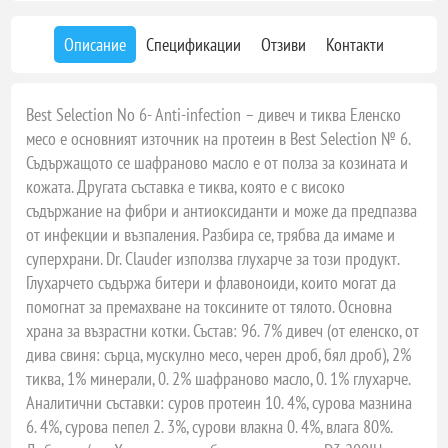
Описание
Спецификации
Отзиви
Контакти
Best Selection No 6- Anti-infection – дивеч и тиква Еленско
месо е основният източник на протеин в Best Selection № 6.
Съдържащото се шафраново масло е от полза за козината и
кожата. Другата съставка е тиква, която е с високо
съдържание на фибри и антиоксиданти и може да предпазва
от инфекции и възпаления. Разбира се, трябва да имаме и
суперхрани. Dr. Clauder използва глухарче за този продукт.
Глухарчето съдържа битери и флавоноиди, които могат да
помогнат за премахване на токсините от тялото. Основна
храна за възрастни котки. Състав: 96. 7% дивеч (от еленско, от
дива свиня: сърца, мускулно месо, черен дроб, бял дроб), 2%
тиква, 1% минерали, 0. 2% шафраново масло, 0. 1% глухарче.
Аналитични съставки: суров протеин 10. 4%, сурова мазнина
6. 4%, сурова пепел 2. 3%, сурови влакна 0. 4%, влага 80%.