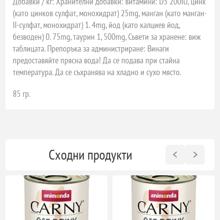
Добавки / кг: Хранителни добавки: витамини: D3 200IU, цинк
(като цинков сулфат, монохидрат) 25mg, манган (като манган-
II-сулфат, монохидрат) 1. 4mg, йод (като калциев йод,
безводен) 0. 75mg, таурин 1, 500mg, Съвети за хранене: виж
таблицата. Препоръка за администриране: Винаги
предоставяйте прясна вода! Да се подава при стайна
температура. Да се съхранява на хладно и сухо място.
85 гр.
Сходни продукти