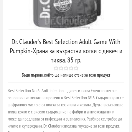
Dr. Clauder's Best Selection Adult Game With
Pumpkin-Храна за възрастни котки с дивеч и
тиква, 85 гр.
Бъди първия, който ще напише отзив за този продукт
Best Selection No 6- Anti-infection – дивеч и тиква Еленско месо е
основният източник на протеин в Best Selection № 6. Съдържащото се
шафраново масло е от полза за козината и кожата. Другата съставка е
тиква, която е с високо съдържание на фибри и антиоксиданти и
може да предпазва от инфекции и възпаления. Разбира се, трябва да
имаме и суперхрани. Dr. Clauder използва глухарче за този продукт.