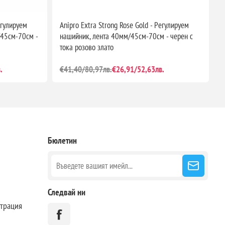
егулируем
Anipro Extra Strong Rose Gold - Регулируем
A
/45см-70см -
нашийник, лента 40мм/45см-70см - черен с
к
тока розово злато
2
з
.
€41,40/80,97лв.
€26,91/52,63лв.
€
Бюлетин
Следвай ни
страция