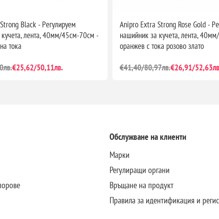
 Strong Black - Регулируем
Anipro Extra Strong Rose Gold - Р
 кучета, лента, 40мм/45см-70см -
нашийник за кучета, лента, 40мм
на тока
оранжев с тока розово злато
0лв.
€25,62/50,11лв.
€41,40/80,97лв.
€26,91/52,63лв
Обслужване на клиенти
Марки
Регулиращи органи
порове
Връщане на продукт
Правила за идентификация и реги