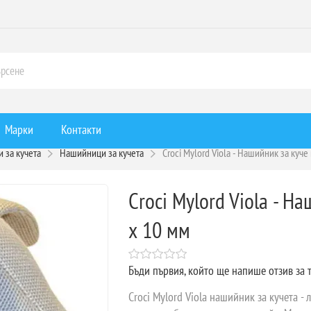
Марки
Контакти
 за кучета
Нашийници за кучета
Croci Mylord Viola - Нашийник за куч
Croci Mylord Viola - Н
х 10 мм
Бъди първия, който ще напише отзив за 
Croci Mylord Viola нашийник за кучета - 