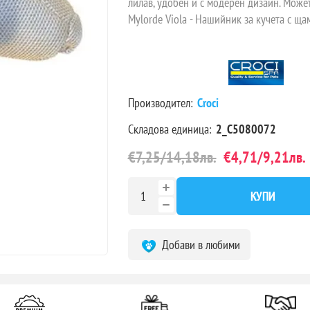
лилав, удобен и с модерен дизайн. Можете
Mylorde Viola - Нашийник за кучета с ща
Производител:
Croci
Складова единица:
2_C5080072
€7,25/14,18лв.
€4,71/9,21лв.
КУПИ
Добави в любими