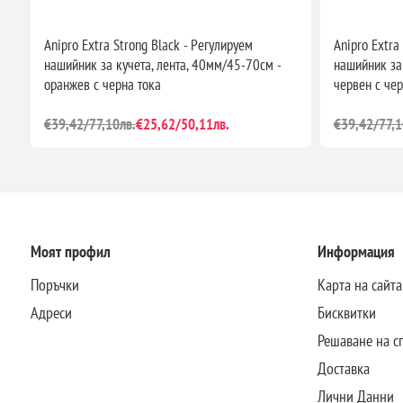
Anipro Extra Strong Black - Регулируем
Anipro Extra
нашийник за кучета, лента, 40мм/45-70см -
нашийник за
оранжев с черна тока
червен с чер
€39,42/77,10лв.
€25,62/50,11лв.
€39,42/77,1
Моят профил
Информация
Поръчки
Карта на сайта
Адреси
Бисквитки
Решаване на с
Доставка
Лични Данни