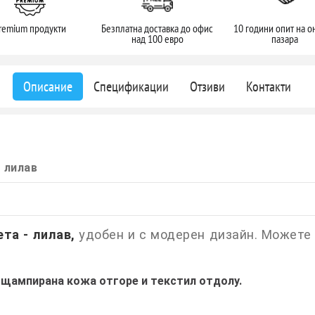
remium продукти
Безплатна доставка до офис
10 години опит на о
над 100 евро
пазара
Описание
Спецификации
Отзиви
Контакти
- лилав
ета - лилав,
удобен и с модерен дизайн. Можете 
 щампирана кожа отгоре и текстил отдолу.