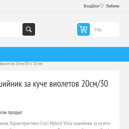
Вход
Блог
Любими
0 бр.
е виолетов 20см/30 х 10 мм
ашийник за куче виолетов 20см/30
този продукт
лилав Характеристика Croci Mylord Viola нашийник за кучета -