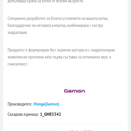
допълваща храна за котки от всички възрасти.
Специално разработен за благосъстоянието на вашата котка,
благодарение на неговата енергия, комбинирана с екстра
хидратация.
Продуктът е формулиран без зърнени култури и с хидролизиран
животински протеини като първа съставка за оптимален вкус и
смилаемост.
Производител:
Monge(Gemon)
Складова единица:
1_GME5342