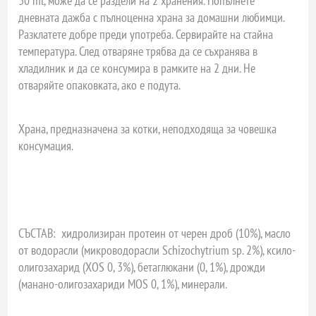
30 ml, може да се раздели на 2 хранения. Попълнете
дневната дажба с пълноценна храна за домашни любимци.
Разклатете добре преди употреба. Сервирайте на стайна
температура. След отваряне трябва да се съхранява в
хладилник и да се консумира в рамките на 2 дни. Не
отваряйте опаковката, ако е подута.
Храна, предназначена за котки, неподходяща за човешка
консумация.
СЪСТАВ:
хидролизиран протеин от черен дроб (10%), масло
от водорасли (микроводорасли Schizochytrium sp. 2%), ксило-
олигозахарид (XOS 0, 3%), бетаглюкани (0, 1%), дрожди
(манано-олигозахариди MOS 0, 1%), минерали.