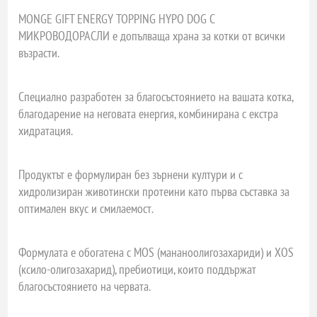
MONGE GIFT ENERGY TOPPING HYPO DOG С
МИКРОВОДОРАСЛИ е допълваща храна за котки от всички
възрасти.
Специално разработен за благосъстоянието на вашата котка,
благодарение на неговата енергия, комбинирана с екстра
хидратация.
Продуктът е формулиран без зърнени култури и с
хидролизиран животински протеини като първа съставка за
оптимален вкус и смилаемост.
Формулата е обогатена с MOS (мананоолигозахариди) и XOS
(ксило-олигозахарид), пребиотици, които поддържат
благосъстоянието на червата.