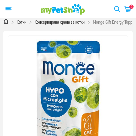
0
Котки
Консервирана храна за котки
Monge Gift Energy Toppi