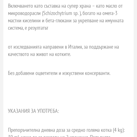
Включването като съставка на супер храна – като масло от
микроводорасли (Schizochytrium sp. ), богато на омега-3
мастни киселини и бета-глюкани за укрепване на имунната
система, е резултатът
от изследванията направени в Италия, за поддържане на
качеството на живот на котките.
Без добавени оцветители и изкуствени консерванти.
УКАЗАНИЯ ЗА УПОТРЕБА:
Препоръчителна дневна доза за средно голяма котка (4 kg):